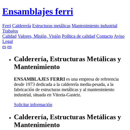
Ensamblajes ferri
Ferri
Calderería
Estructuras metálicas
Mantenimiento industrial
Trabajos
Calidad
Valores, Misión, Visión
Política de calidad
Contacto
Aviso
Legal
es
en
Calderería, Estructuras Metálicas y
Mantenimiento
ENSAMBLAJES FERRI
es una empresa de referencia
desde 1973 dedicada a la calderería media-pesada, a la
fabricación de estructuras metálicas y al mantenimiento
industrial, situada en Vitoria-Gasteiz.
Solicitar información
Calderería, Estructuras Metálicas y
Mantenimiento