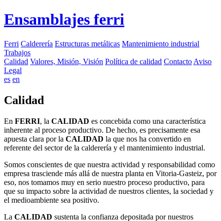
Ensamblajes ferri
Ferri
Calderería
Estructuras metálicas
Mantenimiento industrial
Trabajos
Calidad
Valores, Misión, Visión
Política de calidad
Contacto
Aviso
Legal
es
en
Calidad
En
FERRI
, la
CALIDAD
es concebida como una característica
inherente al proceso productivo. De hecho, es precisamente esa
apuesta clara por la
CALIDAD
la que nos ha convertido en
referente del sector de la calderería y el mantenimiento industrial.
Somos conscientes de que nuestra actividad y responsabilidad como
empresa trasciende más allá de nuestra planta en Vitoria-Gasteiz, por
eso, nos tomamos muy en serio nuestro proceso productivo, para
que su impacto sobre la actividad de nuestros clientes, la sociedad y
el medioambiente sea positivo.
La
CALIDAD
sustenta la confianza depositada por nuestros